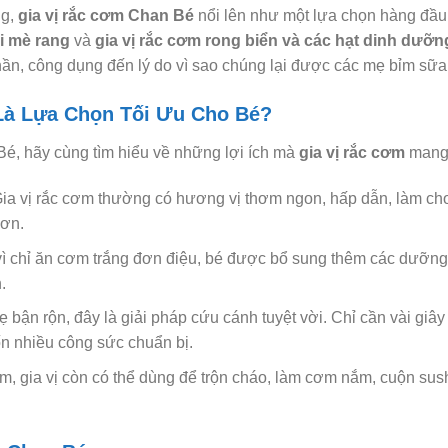
ng,
gia vị rắc cơm Chan Bé
nổi lên như một lựa chọn hàng đầu
ồi mè rang
và
gia vị rắc cơm rong biển và các hạt dinh dưỡn
h phần, công dụng đến lý do vì sao chúng lại được các mẹ bỉm sữa
 Là Lựa Chọn Tối Ưu Cho Bé?
é, hãy cùng tìm hiểu về những lợi ích mà
gia vị rắc cơm
mang 
ia vị rắc cơm thường có hương vị thơm ngon, hấp dẫn, làm ch
hơn.
ì chỉ ăn cơm trắng đơn điệu, bé được bổ sung thêm các dưỡng c
.
 bận rộn, đây là giải pháp cứu cánh tuyệt vời. Chỉ cần vài gi
n nhiều công sức chuẩn bị.
, gia vị còn có thể dùng để trộn cháo, làm cơm nắm, cuộn sushi 