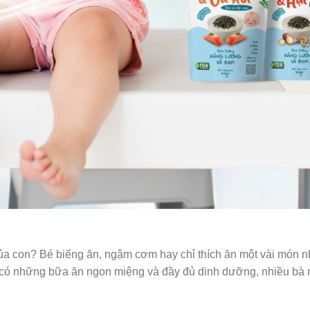
 con? Bé biếng ăn, ngậm cơm hay chỉ thích ăn một vài món nh
 có những bữa ăn ngon miệng và đầy đủ dinh dưỡng, nhiều bà m