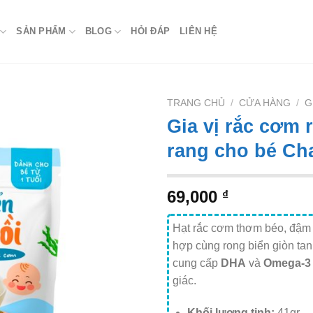
SẢN PHẨM
BLOG
HỎI ĐÁP
LIÊN HỆ
TRANG CHỦ
/
CỬA HÀNG
/
G
Gia vị rắc cơm 
rang cho bé Ch
69,000
₫
Hạt rắc cơm thơm béo, đậm 
hợp cùng rong biển giòn ta
cung cấp
DHA
và
Omega-3
giác.
Khối lượng tịnh:
41gr