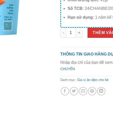
Số TCB:
24/CHANBE/20
Hạn sử dụng:
1 năm kể 
Gia vị rắc cơm rong biển cá h
THÊM VÀ
THÔNG TIN GIAO HÀNG DỰ
Nhập địa chỉ của bạn để xem 
CHUYỂN
Danh mục:
Gia vị ăn dặm cho bé