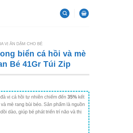
IA VỊ ĂN DẶM CHO BÉ
rong biển cá hồi và mè
an Bé 41Gr Túi Zip
đà vị cá hồi tự nhiên chiếm đến
35%
kết
n và mè rang bùi béo. Sản phẩm là nguồn
dồi dào, giúp bé phát triển trí não và thị