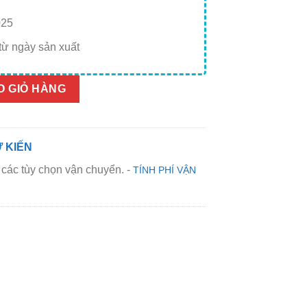
25
từ ngày sản xuất
ồi và mè rang cho bé Chan Bé 41Gr Túi Zip số lượng
O GIỎ HÀNG
 KIẾN
các tùy chọn vận chuyển. -
TÍNH PHÍ VẬN