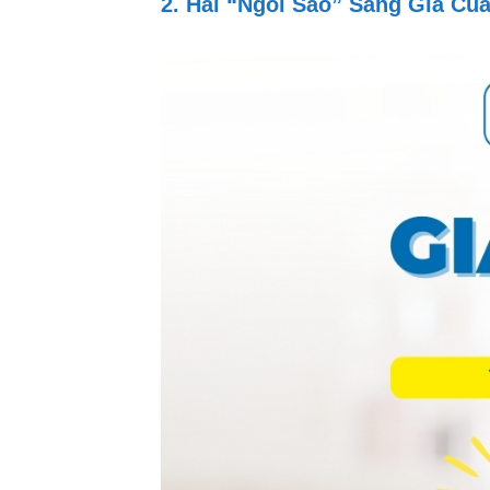
2. Hai “Ngôi Sao” Sáng Giá Củ