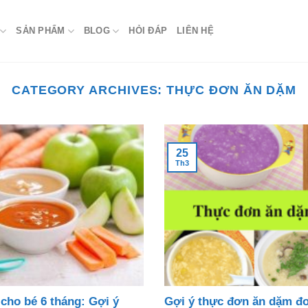
SẢN PHẨM
BLOG
HỎI ĐÁP
LIÊN HỆ
CATEGORY ARCHIVES:
THỰC ĐƠN ĂN DẶM
25
Th3
cho bé 6 tháng: Gợi ý
Gợi ý thực đơn ăn dặm đơ