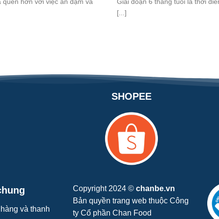
ã quen hơn với việc ăn dặm và
Giai đoạn 6 tháng tuổi là thời đ
[...]
SHOPEE
Copyright 2024 ©
chanbe.vn
chung
Bản quyền trang web thuộc Công
hàng và thanh
ty Cổ phần Chan Food