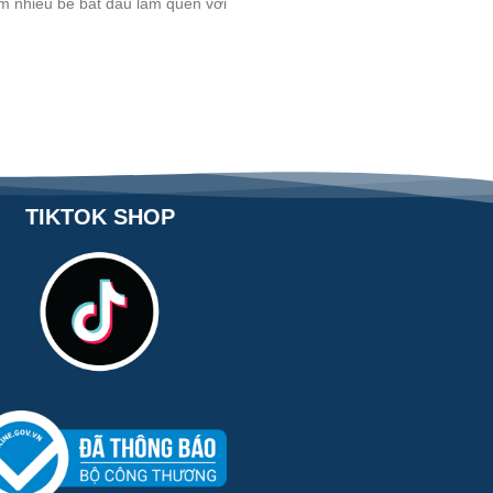
iểm nhiều bé bắt đầu làm quen với
TIKTOK SHOP