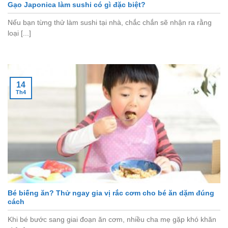
Gạo Japonica làm sushi có gì đặc biệt?
Nếu bạn từng thử làm sushi tại nhà, chắc chắn sẽ nhận ra rằng
loại [...]
14
Th4
Bé biếng ăn? Thử ngay gia vị rắc cơm cho bé ăn dặm đúng
cách
Khi bé bước sang giai đoạn ăn cơm, nhiều cha mẹ gặp khó khăn