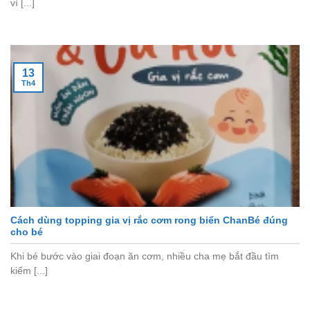
vì [...]
13
Th4
Cách dùng topping gia vị rắc cơm rong biển ChanBé đúng
cho bé
Khi bé bước vào giai đoạn ăn cơm, nhiều cha mẹ bắt đầu tìm
kiếm [...]