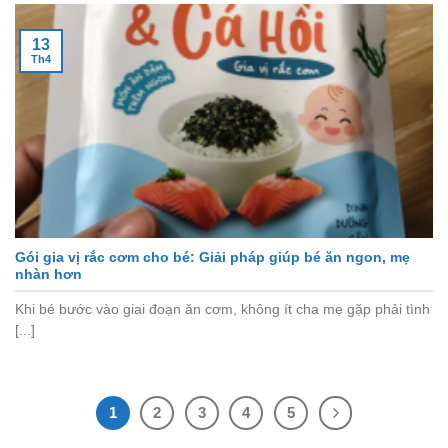
13
Th4
Gói gia vị rắc cơm cho bé: Giải pháp giúp bé ăn ngon, mẹ
nhàn hơn
Khi bé bước vào giai đoạn ăn cơm, không ít cha mẹ gặp phải tình
[...]
1
2
3
4
5