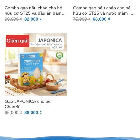
Combo gạo nấu cháo cho bé
Combo gạo nấu cháo cho bé
hữu cơ ST25 và dầu ăn dặm
hữu cơ ST25 và nước mắm ăn
Nhóp Nhép
dặm Nhóp Nhép
Giá
Giá
Giá
Giá
90,000
₫
82,000
₫
75,000
₫
66,000
₫
gốc
hiện
gốc
hiện
là:
tại
là:
tại
90,000 ₫.
là:
75,000 ₫.
là:
82,000 ₫.
66,000 ₫.
Giảm giá!
Gạo JAPONICA cho bé
ChanBé
Giá
Giá
96,000
₫
88,000
₫
gốc
hiện
là:
tại
96,000 ₫.
là:
88,000 ₫.