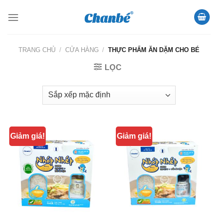
Skip
to
content
TRANG CHỦ
/
CỬA HÀNG
/
THỰC PHẨM ĂN DẶM CHO BÉ
LỌC
Giảm giá!
Giảm giá!