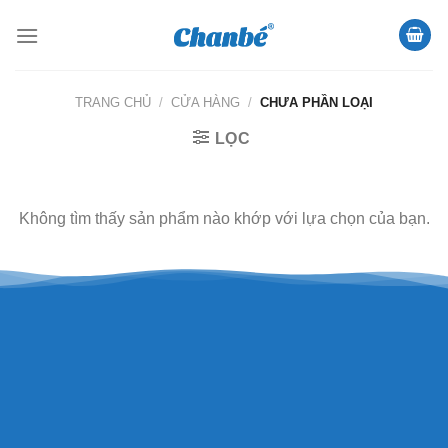
Skip
to
content
TRANG CHỦ
/
CỬA HÀNG
/
CHƯA PHẦN LOẠI
LỌC
Không tìm thấy sản phẩm nào khớp với lựa chọn của bạn.