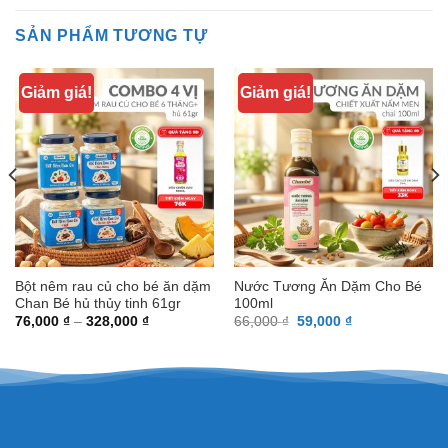
SẢN PHẨM TƯƠNG TỰ
Giảm giá!
Giảm giá!
Bột nêm rau củ cho bé ăn dặm
Nước Tương Ăn Dặm Cho Bé
Chan Bé hủ thủy tinh 61gr
100ml
Khoảng
Giá
Giá
76,000
₫
–
328,000
₫
66,000
₫
59,000
₫
giá:
gốc
hiện
từ
là:
tại
76,000 ₫
66,000 ₫.
là:
đến
59,000 ₫.
328,000 ₫